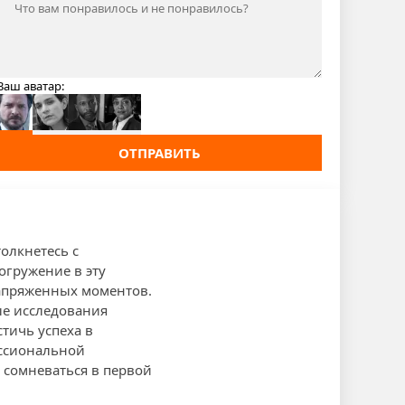
Ваш аватар:
ОТПРАВИТЬ
толкнетесь с
огружение в эту
апряженных моментов.
ые исследования
стичь успеха в
ессиональной
т сомневаться в первой