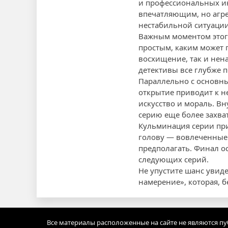
и профессиональных ин
впечатляющим, но агре
нестабильной ситуации
Важным моментом этого
простым, каким может п
восхищение, так и нен
детективы все глубже п
Параллельно с основн
открытие приводит к н
искусство и мораль. Вн
серию еще более захв
Кульминация серии при
голову — вовлеченные 
предполагать. Финал о
следующих серий.
Не упустите шанс увид
намерение», которая, б
Все материалы расположенные на сайте не являются п