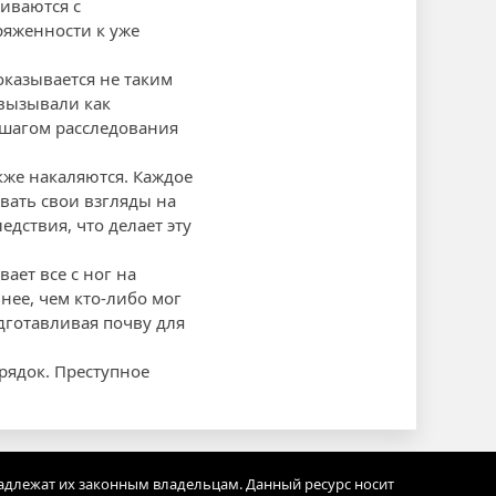
киваются с
ряженности к уже
оказывается не таким
 вызывали как
 шагом расследования
же накаляются. Каждое
вать свои взгляды на
дствия, что делает эту
ет все с ног на
ее, чем кто-либо мог
дготавливая почву для
рядок. Преступное
адлежат их законным владельцам. Данный ресурс носит