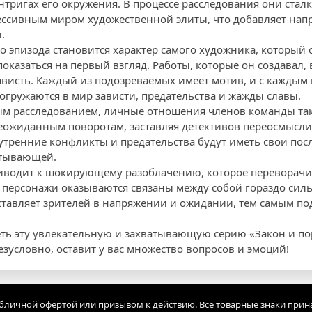
тригах его окружения. В процессе расследования они стал
ссивным миром художественной элиты, что добавляет нап
.
 эпизода становится характер самого художника, который 
оказаться на первый взгляд. Работы, которые он создавал,
ависть. Каждый из подозреваемых имеет мотив, и с каждым
огружаются в мир зависти, предательства и жажды славы.
ым расследованием, личные отношения членов команды так
еожиданным поворотам, заставляя детективов переосмысли
утренние конфликты и предательства будут иметь свои после
атывающей.
водит к шокирующему разоблачению, которое переворачива
персонажи оказываются связаны между собой гораздо сильн
ставляет зрителей в напряжении и ожидании, тем самым по
еть эту увлекательную и захватывающую серию «Закон и по
езусловно, оставит у вас множество вопросов и эмоций!
убличной офертой или призывом к действию. Все товарные знаки прин