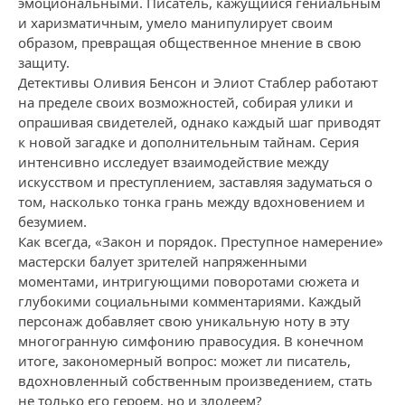
эмоциональными. Писатель, кажущийся гениальным
и харизматичным, умело манипулирует своим
образом, превращая общественное мнение в свою
защиту.
Детективы Оливия Бенсон и Элиот Стаблер работают
на пределе своих возможностей, собирая улики и
опрашивая свидетелей, однако каждый шаг приводят
к новой загадке и дополнительным тайнам. Серия
интенсивно исследует взаимодействие между
искусством и преступлением, заставляя задуматься о
том, насколько тонка грань между вдохновением и
безумием.
Как всегда, «Закон и порядок. Преступное намерение»
мастерски балует зрителей напряженными
моментами, интригующими поворотами сюжета и
глубокими социальными комментариями. Каждый
персонаж добавляет свою уникальную ноту в эту
многогранную симфонию правосудия. В конечном
итоге, закономерный вопрос: может ли писатель,
вдохновленный собственным произведением, стать
не только его героем, но и злодеем?