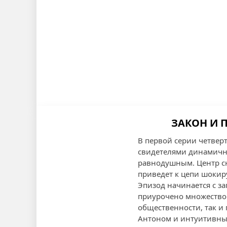
ЗАКОН И П
В первой серии четверт
свидетелями динамично
равнодушным. Центр сю
приведет к цепи шоки
Эпизод начинается с з
приурочено множество 
общественности, так и
Антоном и интуитивным