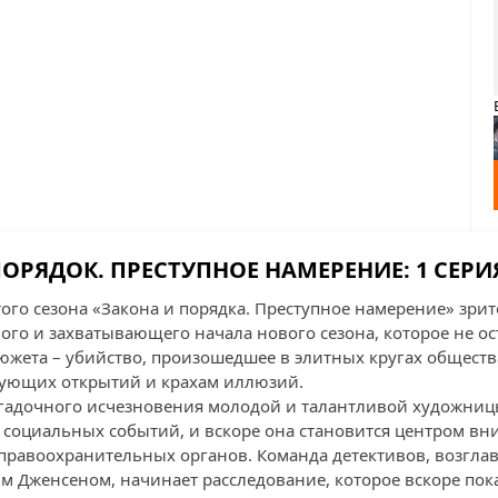
ОРЯДОК. ПРЕСТУПНОЕ НАМЕРЕНИЕ: 1 СЕРИ
ого сезона «Закона и порядка. Преступное намерение» зрит
го и захватывающего начала нового сезона, которое не ос
жета – убийство, произошедшее в элитных кругах общества
рующих открытий и крахам иллюзий.
агадочного исчезновения молодой и талантливой художницы
социальных событий, и вскоре она становится центром вн
 правоохранительных органов. Команда детективов, возгл
 Дженсеном, начинает расследование, которое вскоре пока