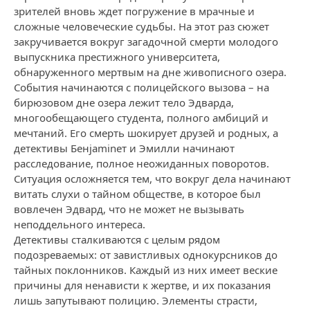
зрителей вновь ждет погружение в мрачные и
сложные человеческие судьбы. На этот раз сюжет
закручивается вокруг загадочной смерти молодого
выпускника престижного университета,
обнаруженного мертвым на дне живописного озера.
События начинаются с полицейского вызова – на
бирюзовом дне озера лежит тело Эдварда,
многообещающего студента, полного амбиций и
мечтаний. Его смерть шокирует друзей и родных, а
детективы Бенjaminет и Эмилли начинают
расследование, полное неожиданных поворотов.
Ситуация осложняется тем, что вокруг дела начинают
витать слухи о тайном обществе, в которое был
вовлечен Эдвард, что не может не вызывать
неподдельного интереса.
Детективы сталкиваются с целым рядом
подозреваемых: от завистливых однокурсников до
тайных поклонников. Каждый из них имеет веские
причины для ненависти к жертве, и их показания
лишь запутывают полицию. Элементы страсти,