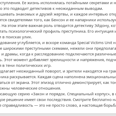
ступления. Ее жизнь исполнялась потайными секретами и 
о это подводит детективов к неожиданным выводам.
шивать знакомых и друзей жертвы, и каждое интервью отк
ятся свидетелями того, как Бенсон и ее напарники использ
 На этом этапе важная роль отводится детективу Эйдону, к
тать психологический профиль преступника. Его интуиция и
в поисках улик.
ование углубляется, и вскоре команда Special Victims Unit 
лее широкими преступными схемами, нежели они предполаг
 и драмы, когда к расследованию подключаются различные
ь. Этот момент добавляет зрелищности и напряжения, подче
 в тени политических игр.
длагает неожиданный поворот, и зрители находятся на гран
ника раскрывается. Каждая сцена наполнена эмоциональны
аться от экрана. Этот эпизод отлично демонстрирует, как т
ложны человеческие отношения.
рясающую серию «Закон и порядок. Специальный корпус», в 
дое решение имеет свои последствия. Смотрите бесплатно н
е справедливость — это не просто слово, а настоящая борьб