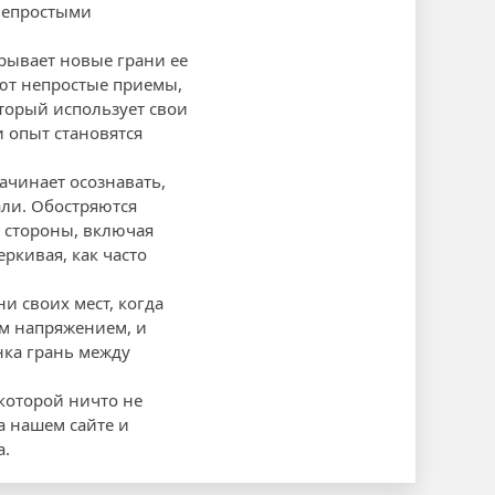
непростыми
рывает новые грани ее
уют непростые приемы,
оторый использует свои
 опыт становятся
начинает осознавать,
али. Обостряются
 стороны, включая
ркивая, как часто
и своих мест, когда
м напряжением, и
онка грань между
которой ничто не
а нашем сайте и
а.