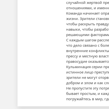
случайной жертвой пре
отношениями, и именн
Команда начинает опра
жизни. Зрители станов
чтобы раскрыть правду.
навыки, чтобы разрабо
решающими факторами 
С каждым шагом расслед
что дело связано с бо
внутренние конфликты
прессу и местную власт
правосудие оказывается
Кульминация серии пре
истинное лицо преступ
зрители не могут оторв
добром и злом и как с
Не пропустите эту пот
бывает простым, и каж
погружайтесь в мир, гд