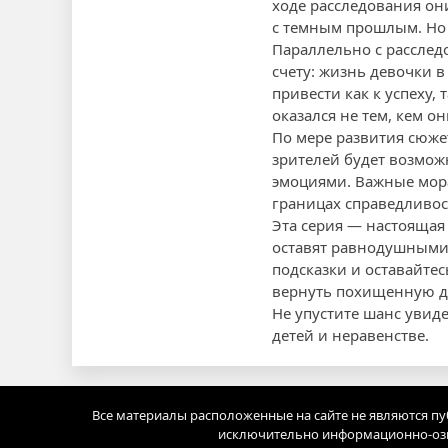
ходе расследования он
с темным прошлым. Но н
Параллельно с расслед
счету: жизнь девочки 
привести как к успеху, 
оказался не тем, кем о
По мере развития сюжет
зрителей будет возмож
эмоциями. Важные мора
границах справедливост
Эта серия — настоящая
оставят равнодушными 
подсказки и оставайтес
вернуть похищенную д
Не упустите шанс увид
детей и неравенстве.
Все материалы расположенные на сайте не являются п
исключительно информационно-озн