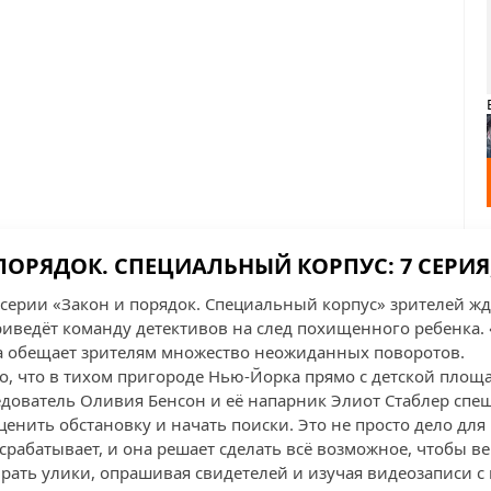
ПОРЯДОК. СПЕЦИАЛЬНЫЙ КОРПУС: 7 СЕРИЯ,
серии «Закон и порядок. Специальный корпус» зрителей ждё
риведёт команду детективов на след похищенного ребенка. 
на обещает зрителям множество неожиданных поворотов.
го, что в тихом пригороде Нью-Йорка прямо с детской площ
едователь Оливия Бенсон и её напарник Элиот Стаблер спеш
енить обстановку и начать поиски. Это не просто дело для 
рабатывает, и она решает сделать всё возможное, чтобы ве
рать улики, опрашивая свидетелей и изучая видеозаписи с