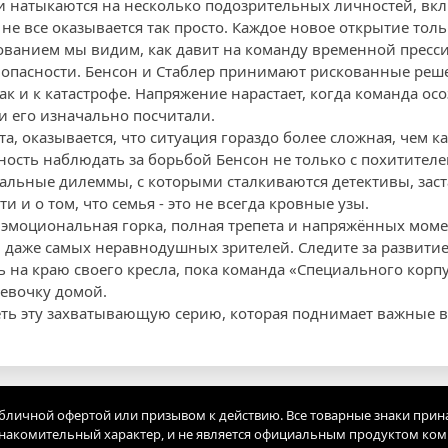
и натыкаются на несколько подозрительных личностей, вк
е все оказывается так просто. Каждое новое открытие толь
ованием мы видим, как давит на команду временной пресси
в опасности. Бенсон и Стаблер принимают рискованные реш
так и к катастрофе. Напряжение нарастает, когда команда ос
ни его изначально посчитали.
а, оказывается, что ситуация гораздо более сложная, чем к
ность наблюдать за борьбой Бенсон не только с похитителе
льные дилеммы, с которыми сталкиваются детективы, заст
и и о том, что семья - это не всегда кровные узы.
 эмоциональная горка, полная трепета и напряжённых моме
даже самых неравнодушных зрителей. Следите за развитие
ь на краю своего кресла, пока команда «Специального корп
евочку домой.
еть эту захватывающую серию, которая поднимает важные в
убличной офертой или призывом к действию. Все товарные знаки прин
акомительный характер, и не является официальным продуктом ко