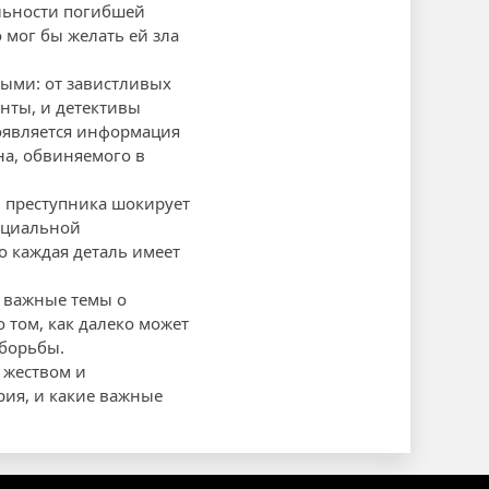
ельности погибшей
мог бы желать ей зла
мыми: от завистливых
нты, и детективы
появляется информация
на, обвиняемого в
 преступника шокирует
социальной
о каждая деталь имеет
 важные темы о
 том, как далеко может
 борьбы.
 жеством и
рия, и какие важные