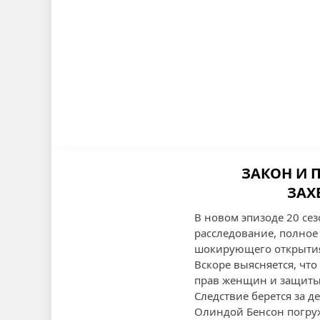
ЗАКОН И П
ЗАХ
В новом эпизоде 20 се
расследование, полное
шокирующего открытия
Вскоре выясняется, чт
прав женщин и защиты
Следствие берется за д
Олиндой Бенсон погруж