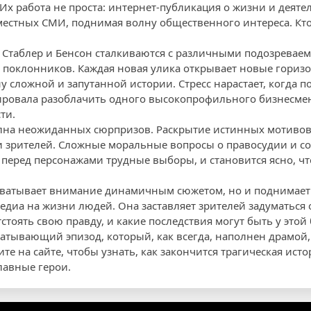
 Их работа не проста: интернет-публикация о жизни и деят
естных СМИ, поднимая волну общественного интереса. Кто 
 Стаблер и Бенсон сталкиваются с различными подозревае
 поклонников. Каждая новая улика открывает новые горизо
у сложной и запутанной истории. Стресс нарастает, когда 
нировала разоблачить одного высокопрофильного бизнесме
ти.
лна неожиданных сюрпризов. Раскрытие истинных мотивов
 и зрителей. Сложные моральные вопросы о правосудии и 
 перед персонажами трудные выборы, и становится ясно, чт
ахватывает внимание динамичным сюжетом, но и поднимает
диа на жизни людей. Она заставляет зрителей задуматься о
тстоять свою правду, и какие последствия могут быть у этой
ватывающий эпизод, который, как всегда, наполнен драмой,
е на сайте, чтобы узнать, как закончится трагическая исто
лавные герои.