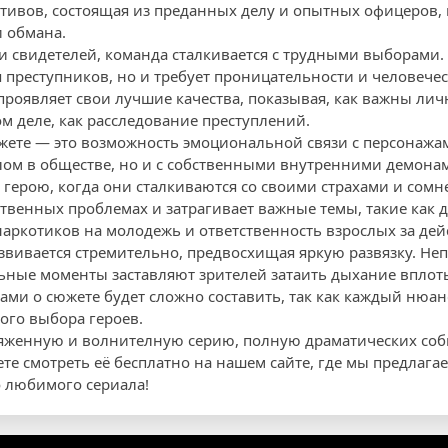
тивов, состоящая из преданных делу и опытных офицеров,
 обмана.
и свидетелей, команда сталкивается с трудными выборами. 
я преступников, но и требует проницательности и человече
проявляет свои лучшие качества, показывая, как важны ли
м деле, как расследование преступлений.
ете — это возможность эмоциональной связи с персонажа
злом в обществе, но и с собственными внутренними демона
герою, когда они сталкиваются со своими страхами и сомн
ственных проблемах и затрагивает важные темы, такие как 
наркотиков на молодежь и ответственность взрослых за дей
азвивается стремительно, предвосхищая яркую развязку. Не
ные моменты заставляют зрителей затаить дыхание вплоть
тами о сюжете будет сложно составить, так как каждый нюа
ого выбора героев.
ряженную и волнителную серию, полную драматических соб
е смотреть её бесплатно на нашем сайте, где мы предлага
 любимого сериала!