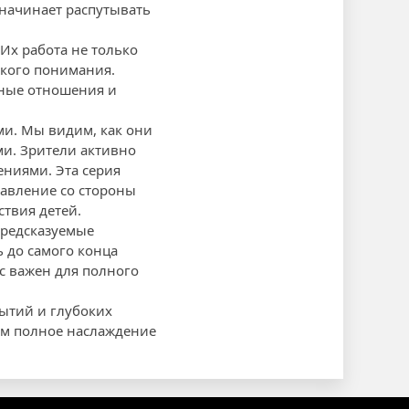
 начинает распутывать
Их работа не только
ского понимания.
чные отношения и
ми. Мы видим, как они
ми. Зрители активно
ениями. Эта серия
давление со стороны
ствия детей.
предсказуемые
 до самого конца
нс важен для полного
ытий и глубоких
ем полное наслаждение