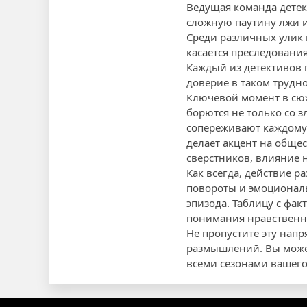
Ведущая команда детек
сложную паутину лжи и
Среди различных улик 
касается преследовани
Каждый из детективов 
доверие в таком трудно
Ключевой момент в сюж
борются не только со 
сопереживают каждому 
делает акцент на обще
сверстников, влияние 
Как всегда, действие р
повороты и эмоциональ
эпизода. Таблицу с фак
понимания нравственн
Не пропустите эту нап
размышлений. Вы может
всеми сезонами вашего