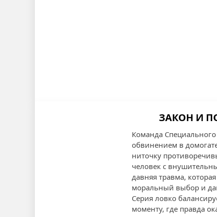
ЗАКОН И П
Команда Специального 
обвинением в домогате
ниточку противоречивы
человек с внушительны
давняя травма, котора
моральный выбор и дав
Серия ловко балансиру
моменту, где правда ок