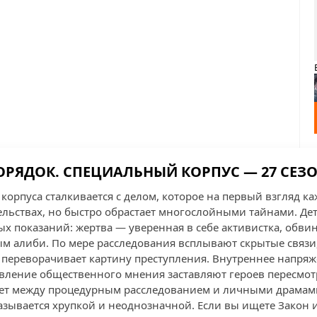
ОРЯДОК. СПЕЦИАЛЬНЫЙ КОРПУС — 27 СЕЗОН
корпуса сталкивается с делом, которое на первый взгляд к
льствах, но быстро обрастает многослойными тайнами. Де
х показаний: жертва — уверенная в себе активистка, об
м алиби. По мере расследования всплывают скрытые связи
я переворачивает картину преступления. Внутреннее напряж
ление общественного мнения заставляют героев пересмот
ет между процедурным расследованием и личными драмами
азывается хрупкой и неоднозначной. Если вы ищете Закон и