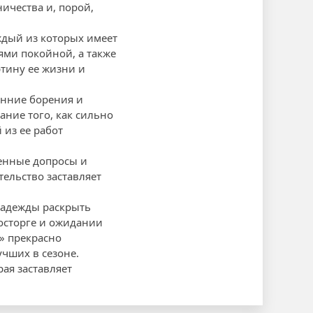
ичества и, порой,
ждый из которых имеет
ями покойной, а также
тину ее жизни и
енние борения и
ание того, как сильно
 из ее работ
женные допросы и
ельство заставляет
надежды раскрыть
осторге и ожидании
» прекрасно
учших в сезоне.
ая заставляет