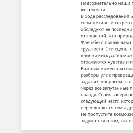
Подсознательно наши г
жестокости.
В ходе расследования 
свои мотивы и секреты
обследуют ее последни
отношений, что приво
Флешбеки показывают 
трудности. Эти сцены н
влияние искусства може
отражаются чувства и п
Важным моментом серии
разборы улик превраща
задаться вопросом: кто
Через все запутанные 
правду. Серия заверша
следующей части истор
переплетаются темы дру
Не пропустите возможн
задуматься о том, как