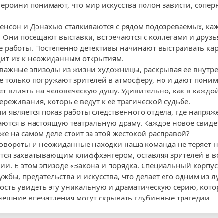
ероини понимают, что мир искусства полон зависти, соперн
Бенсон и Донахью сталкиваются с рядом подозреваемых, ка
. Они посещают выставки, встречаются с коллегами и друзь
е работы. Постепенно детективы начинают выстраивать кар
дит их к неожиданным открытиям.
важные эпизоды из жизни художницы, раскрывая ее внутр
е только погружают зрителей в атмосферу, но и дают поним
т влиять на человеческую душу. Удивительно, как в каждой
ереживания, которые ведут к её трагической судьбе.
 является показ работы следственного отдела, где напря
ются в настоящую театральную драму. Каждое новое свидет
 же на самом деле стоит за этой жестокой расправой?
повороты и неожиданные находки наша команда не теряет 
ется захватывающим клиффхэнгером, оставляя зрителей в в
ии. В этом эпизоде «Закона и порядка. Специальный корпус
жбы, предательства и искусства, что делает его одним из л
ость увидеть эту уникальную и драматическую серию, котор
 внешние впечатления могут скрывать глубинные трагедии.