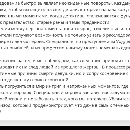
следование быстро выявляет неожиданные повороты. Кажды
ыки, чтобы вытащить на свет детали, которые сначала кажу
яженными моментами, когда детективы сталкиваются с фу
к предательство, старые раны и темы преданности.
ия между персонажами становятся ярче, а их личные исто
тели получают возможность не только узнать о расследова
ире главных героев. Специалисты по преступлениям Уоддел
айны погибшей, и их профессионализму может помешать ед
яжение растет, и мы наблюдаем, как следствие приводит 
ыводят их на след людей из прошлого жертвы. В процессе 
стинные причины смерти девушки, но и соприкосновение с
то делает эту серию особенной.
ть погрузиться в мир интриг и напряженных моментов, где 
акон и порядок. Специальный корпус» заставит вас задумать
оей жизни и не забывать о тех, кого мы потеряли. Убедитесь
изод, который продемонстрирует, что даже в самых темных
й.