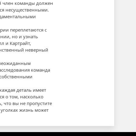
й член команды должен
тся несущественными.
ндаментальными
рии переплетаются с
нии, но и узнать
л и Картрайт,
инственный неверный
к неожиданным
расследования команда
 собственными
каждая деталь имеет
ся о том, насколько
, что вы не пропустите
 уголках жизнь может