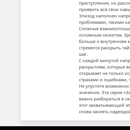
преступления, но рас
проявить все свои нав
Эпизод наполнен напр
проблемами, такими ка
Сложные взаимоотношен
основным сюжетом. Зри
больше о внутреннем м
стремятся раскрыть т
шаг.
С каждой минутой напр
раскрытиям, которые в
открывает не только и
страхами и ошибками, ч
Не упустите возможнос
значение. Эта серия «З
важно разбираться в св
этот захватывающий эп
снова засиять надеждо