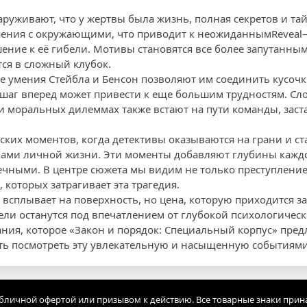
аруживают, что у жертвы была жизнь, полная секретов и та
ения с окружающими, что приводит к неожиданнымReveal— 
ние к её гибели. Мотивы становятся все более запутанными
ся в сложный клубок.
е умения Стейбла и Бенсон позволяют им соединить кусочк
шаг вперед может привести к еще большим трудностям. Сл
и моральных дилеммах также встают на пути команды, заст
ских моментов, когда детективы оказываются на грани и ст
ами личной жизни. Эти моменты добавляют глубины кажд
ечными. В центре сюжета мы видим не только преступление 
 которых затрагивает эта трагедия.
 всплывает на поверхность, но цена, которую приходится з
ели останутся под впечатлением от глубокой психологичес
ния, которое «Закон и порядок: Специальный корпус» предл
ть посмотреть эту увлекательную и насыщенную событиями
убличной офертой или призывом к действию. Все товарные знаки прин