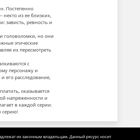
йн. Постепенно
некто из ее близких,
: зависть, ревность и
и головоломки, но они
ожные этические
авляя их пересмотреть
алкиваются с
ому персонажу и
и его расследование,
аплатить, оказывается
кой напряженности и
агает в каждой серии.
 серию!
адлежат их законным владельцам. Данный ресурс носит