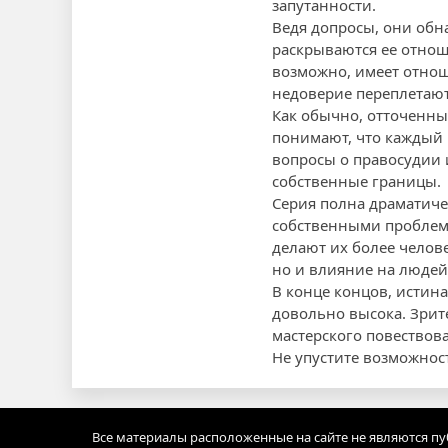
запутанности.
Ведя допросы, они обн
раскрываются ее отнош
возможно, имеет отноше
недоверие переплетают
Как обычно, отточенны
понимают, что каждый 
вопросы о правосудии 
собственные границы.
Серия полна драматиче
собственными проблем
делают их более челов
но и влияние на людей,
В конце концов, истина
довольно высока. Зрит
мастерского повествова
Не упустите возможнос
Все материалы расположенные на сайте не являются п