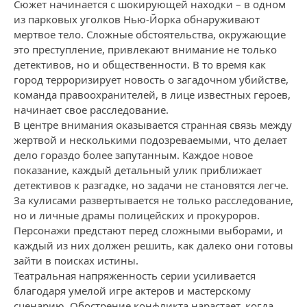
Сюжет начинается с шокирующей находки – в одном
из парковых уголков Нью-Йорка обнаруживают
мертвоe тело. Сложные обстоятельства, окружающие
это преступление, привлекают внимание не только
детективов, но и общественности. В то время как
город терроризирует новость о загадочном убийстве,
команда правоохранителей, в лице известных героев,
начинает свое расследование.
В центре внимания оказывается странная связь между
жертвой и несколькими подозреваемыми, что делает
дело гораздо более запутанным. Каждое новое
показание, каждый детальный улик приближает
детективов к разгадке, но задачи не становятся легче.
За кулисами развертывается не только расследование,
но и личные драмы полицейских и прокуроров.
Персонажи предстают перед сложными выборами, и
каждый из них должен решить, как далеко они готовы
зайти в поисках истины.
Театральная напряженность серии усиливается
благодаря умелой игре актеров и мастерскому
сценарию. Обострение конфликта нарастает, когда