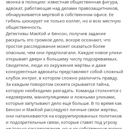
звонка в полицию: известная общественная фигура,
адвокат, работающая над делами правозащитников,
обнаруживается мертвой в собственном офисе. Ее
гибель шокирует не только коллег, но и всю местную
общественность.
Детективы МакКой и Бенсон, получив задание
раскрыть это громкое дело, вскоре осознают, что
простое расследование может оказаться более
опасным, чем они предполагали. Каждое новое улики
открывает двери к большему числу подозреваемых.
Свидетели, люди из окружения жертвы и даже
конкурентные адвокаты представляют собой сложный
клубок интриг, в котором сложно различить правду.
За каждым поворотом сюжета скрывается тайна,
которую необходимо разгадать. Команда столкнется с
недоверием, манипуляциями и ложными уликами,
которые запутывают дело ещё больше. В то время как
Бенсон и МакКой расследуют личные связи жертвы,
они наталкиваются на коррумпированных политиков
и подозрительные связи, которые ставят под угрозу
не только расследование, но и их собственные жизни.