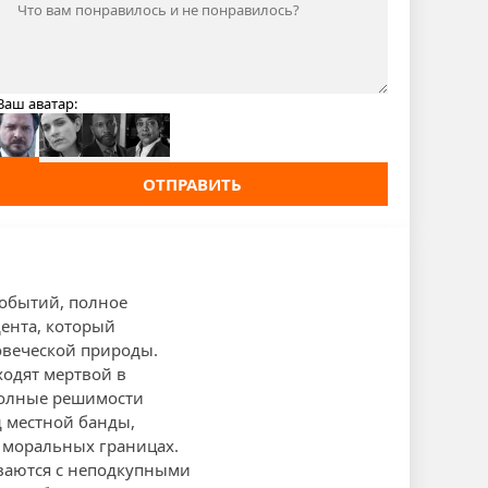
Ваш аватар:
ОТПРАВИТЬ
событий, полное
дента, который
овеческой природы.
ходят мертвой в
 полные решимости
д местной банды,
 моральных границах.
иваются с неподкупными