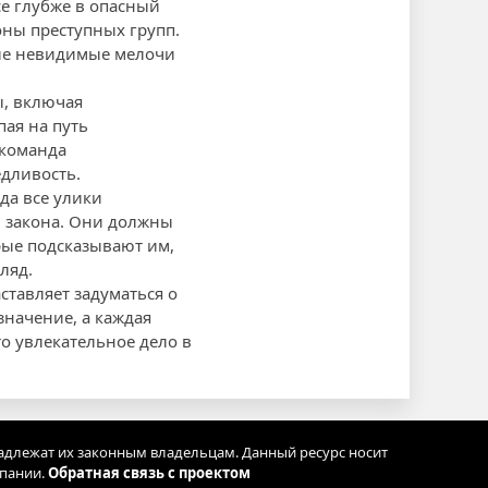
се глубже в опасный
оны преступных групп.
мые невидимые мелочи
ы, включая
ая на путь
 команда
едливость.
да все улики
и закона. Они должны
рые подсказывают им,
ляд.
ставляет задуматься о
значение, а каждая
о увлекательное дело в
адлежат их законным владельцам. Данный ресурс носит
мпании.
Обратная связь с проектом