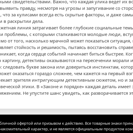
ными свидетельствами. Важно, что каждая улика ведет их в
 выявить правду, несмотря на угрозы и запугивание со стор
, что за кулисами всегда есть скрытые факторы, и даже са
 в раскрытии дела.
южетная линия затрагивает более глубокие социальные тем
 и проблемы, с которыми сталкиваются молодые люди, вступ
мо от того, насколько мрачной может показаться ситуация,
вляет стойкость и решимость, пытаясь восстановить справ
икает, когда сердце событий начинает биться быстрее. Ког
 картину, детективы оказываются на пересечении морали 
: следовать букве закона или довериться инстинктам, кото
ожет оказаться гораздо сложнее, чем кажется на первый взг
влекает зрителя интригующим детективным сюжетом, но и за
еческой этики. В «Законе и порядке» каждая деталь имеет 
жением. Не упустите шанс увидеть, как разворачивается эт
убличной офертой или призывом к действию. Все товарные знаки прин
акомительный характер, и не является официальным продуктом ко