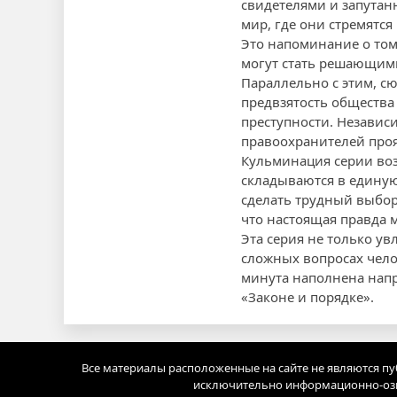
свидетелями и запутан
мир, где они стремятся
Это напоминание о том
могут стать решающими
Параллельно с этим, с
предвзятость общества
преступности. Независи
правоохранителей проя
Кульминация серии возн
складываются в единую
сделать трудный выбор
что настоящая правда м
Эта серия не только у
сложных вопросах челов
минута наполнена напря
«Законе и порядке».
Все материалы расположенные на сайте не являются п
исключительно информационно-озн