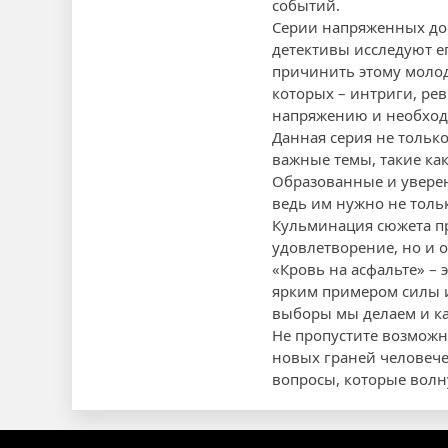
событий.
Серии напряженных доп
детективы исследуют е
причинить этому молод
которых – интриги, ре
напряжению и необходи
Данная серия не тольк
важные темы, такие ка
Образованные и уверен
ведь им нужно не толь
Кульминация сюжета пр
удовлетворение, но и 
«Кровь на асфальте» – 
ярким примером силы и
выборы мы делаем и ка
Не пропустите возможн
новых граней человече
вопросы, которые волн