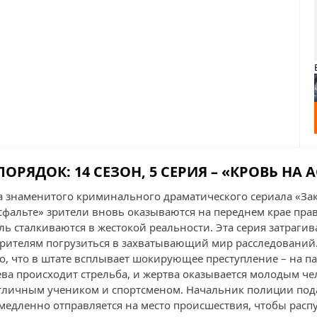
ПОРЯДОК: 14 СЕЗОН, 5 СЕРИЯ – «КРОВЬ НА 
на знаменитого криминального драматического сериала «За
сфальте» зрители вновь оказываются на переднем крае прав
ль сталкиваются в жестокой реальности. Эта серия затраги
зрителям погрузиться в захватывающий мир расследований
го, что в штате всплывает шокирующее преступление – на п
ва происходит стрельба, и жертва оказывается молодым че
тличным учеником и спортсменом. Начальник полиции пода
медленно отправляется на место происшествия, чтобы расп