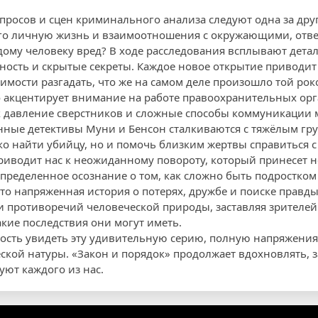
росов и сцен криминального анализа следуют одна за дру
го личную жизнь и взаимоотношения с окружающими, отвеч
ому человеку вред? В ходе расследования всплывают детал
вность и скрытые секреты. Каждое новое открытие приводи
мости разгадать, что же на самом деле произошло той ро
о акцентирует внимание на работе правоохранительных орга
к давление сверстников и сложные способы коммуникации 
ные детективы Муни и Бенсон сталкиваются с тяжёлым гру
ко найти убийцу, но и помочь близким жертвы справиться с
иводит нас к неожиданному повороту, который принесет н
определенное осознание о том, как сложно быть подростком
это напряженная история о потерях, дружбе и поиске правды.
 противоречий человеческой природы, заставляя зрителей 
кие последствия они могут иметь.
ость увидеть эту удивительную серию, полную напряжения
ской натуры. «Закон и порядок» продолжает вдохновлять, з
уют каждого из нас.