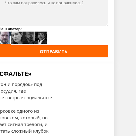
Ваш аватар:
ОТПРАВИТЬ
АСФАЛЬТЕ»
кон и порядок» под
осудия, где
вает острые социальные
.
арковке одного из
ловеком, который, по
ет сигнал тревоги, и
утать сложный клубок