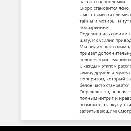
частью головоломки.
Скоро становится ясно,
с местными жителями, 
тайны и мотивы. И тут 
подозрением.
Поделившись своими на
шагу. Их усилия приво
Мы видим, как взаимод
придает дополнительну
человеческие эмоции и
С каждым этапом рассле
семье, дружбе и мужес
сюрпризом, который зас
белое часто становятся
Определенно, первая се
полным интриг и нравс
возможность окунуться
захватывающим! Смотри