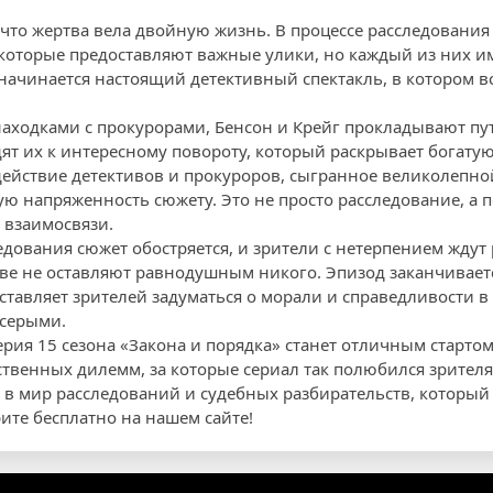
 что жертва вела двойную жизнь. В процессе расследования 
которые предоставляют важные улики, но каждый из них и
начинается настоящий детективный спектакль, в котором вс
ходками с прокурорами, Бенсон и Крейг прокладывают пу
дят их к интересному повороту, который раскрывает богат
ействие детективов и прокуроров, сыгранное великолепной
ю напряженность сюжету. Это не просто расследование, а 
 взаимосвязи.
дования сюжет обостряется, и зрители с нетерпением ждут 
тве не оставляют равнодушным никого. Эпизод заканчива
тавляет зрителей задуматься о морали и справедливости в 
 серыми.
рия 15 сезона «Закона и порядка» станет отличным стартом
твенных дилемм, за которые сериал так полюбился зрителя
 в мир расследований и судебных разбирательств, который
те бесплатно на нашем сайте!