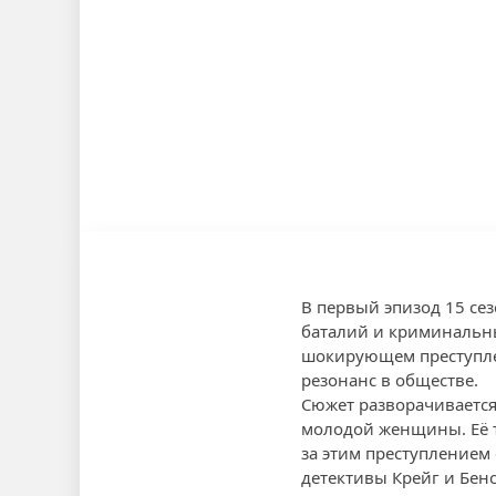
В первый эпизод 15 се
баталий и криминальны
шокирующем преступлен
резонанс в обществе.
Сюжет разворачивается
молодой женщины. Её т
за этим преступлением 
детективы Крейг и Бен