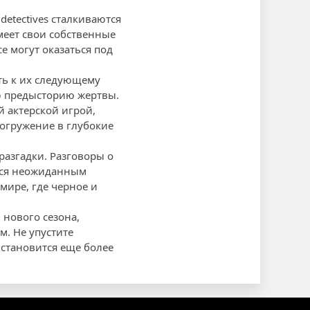
detectives сталкиваются
меет свои собственные
е могут оказаться под
ть к их следующему
ую предысторию жертвы.
 актерской игрой,
погружение в глубокие
разгадки. Разговоры о
ется неожиданным
мире, где черное и
 нового сезона,
м. Не упустите
 становится еще более