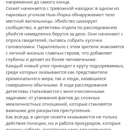
напряжении до самого конца.
Сюжет начинается с тревожной находки: в одном из
парковых уголков Нью-Йорка обнаруживают тело
местной жительницы. Убийство шокирует
сообщество, и детективы отдела по расследованию
убийств немедленно берутся за дело. Они начинают с
опроса свидетелей, пытаясь собрать кусочки
головоломки. Параллельно с этим зрители знакомятся
с личной жизнью главных героев, что добавляет
глубины и делает их более человечными.
Каждый новый улик приводит к кругу подозреваемых,
среди которых оказываются как представители
криминального мира, так и люди, казавшиеся
совершенно обычными. В ходе расследования
детективы сталкиваются с многочисленными
задачами: от утаивания фактов до сложных
межличностных отношений, которые становятся
важными для раскрытия преступления.
Как всегда, в центре сюжета оказываются не только
действия полиции, но и работа прокуроров, которые
должны собрать достаточно улик для успешного