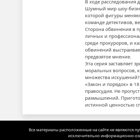
В ходе расследования д
Шумный мир шоу-бизнес
которой фигуры меняют 
команде детективов, в
Сторона обвинения в п
личных и профессионал
среди прокуроров, и ка
обвинений выстраивает
предвзятое мнение.
Эта серия заставляет 
моральных вопросов, к
множества искушений? 
«Закон и порядок» в 1
правосудия. Не пропус
размышлений. Приготов
истинной ценностью с
Все материалы расположенные на сайте не являются п
исключительно информационно-озн