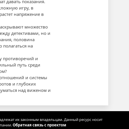
ат давать показания.
ложную игру, в
растет напряжение в
 раскрывают множество
ежду детективами, но и
ования, половина
о полагаться на
ну противоречий и
вильный путь среди
ом?
оотношений и системы
ротов и глубоких
думаться над виженом и
адлежат их законным владельцам. Данный ресурс носит
мпании.
Обратная связь с проектом