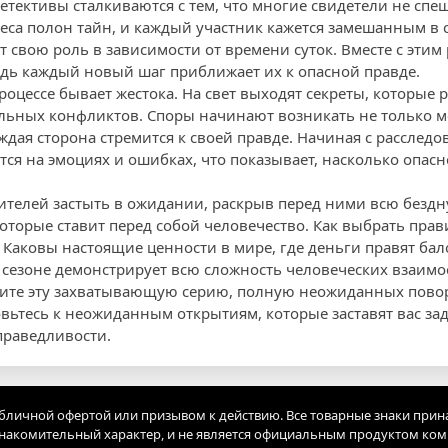
етективы сталкиваются с тем, что многие свидетели не спеш
а полон тайн, и каждый участник кажется замешанным в с
свою роль в зависимости от времени суток. Вместе с этим 
едь каждый новый шаг приближает их к опасной правде.
роцессе бывает жестока. На свет выходят секреты, которые
ьных конфликтов. Споры начинают возникать не только м
ждая сторона стремится к своей правде. Начиная с расслед
ся на эмоциях и ошибках, что показывает, насколько опасн
зрителей застыть в ожидании, раскрыв перед ними всю безд
оторые ставит перед собой человечество. Как выбрать пра
Каковы настоящие ценности в мире, где деньги правят бал
8 сезоне демонстрирует всю сложность человеческих взаим
тите эту захватывающую серию, полную неожиданных пово
ьтесь к неожиданным открытиям, которые заставят вас за
праведливости.
убличной офертой или призывом к действию. Все товарные знаки прин
акомительный характер, и не является официальным продуктом ко