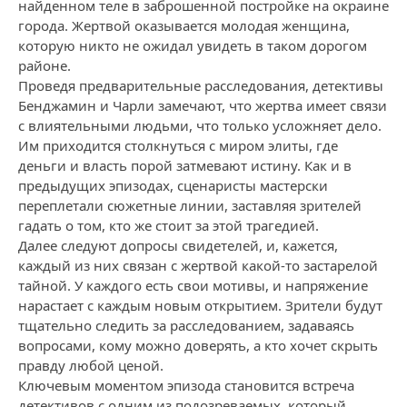
найденном теле в заброшенной постройке на окраине
города. Жертвой оказывается молодая женщина,
которую никто не ожидал увидеть в таком дорогом
районе.
Проведя предварительные расследования, детективы
Бенджамин и Чарли замечают, что жертва имеет связи
с влиятельными людьми, что только усложняет дело.
Им приходится столкнуться с миром элиты, где
деньги и власть порой затмевают истину. Как и в
предыдущих эпизодах, сценаристы мастерски
переплетали сюжетные линии, заставляя зрителей
гадать о том, кто же стоит за этой трагедией.
Далее следуют допросы свидетелей, и, кажется,
каждый из них связан с жертвой какой-то застарелой
тайной. У каждого есть свои мотивы, и напряжение
нарастает с каждым новым открытием. Зрители будут
тщательно следить за расследованием, задаваясь
вопросами, кому можно доверять, а кто хочет скрыть
правду любой ценой.
Ключевым моментом эпизода становится встреча
детективов с одним из подозреваемых, который