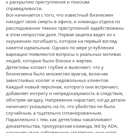
к раскрытию преступления и поискам
справедливости.
Все начинается с того, что известный бизнесмен
находит свою смерть в офисе, и команды отдела по
расследованию тяжких преступлений задействованы
в этом непростом деле. Первая зацепка ведет их к
окружению погибшего, которое на первый взгляд
кажется идеальным. Однако по мере углубления
вариации появляются вопросы о реальных мотивах
людей, которые были близки к жертве.
Детективы копают глубже и выясняют, что у
бизнесмена было множество врагов, включая
завистливых коллег и недовольных клиентов.
Каждый новый персонаж, которого они встречают,
добавляет интригу и непредсказуемость в следствие,
обостряя загадку. Напряжение нарастает, когда детали
начинают указывать на то, что убийство не было
случайным, а тщательно спланированным.
Параллельно с тем, как детективы накапливают
доказательства, прокурорская команда, led by ADA,
начинает свою собственную стратегию: они хотят