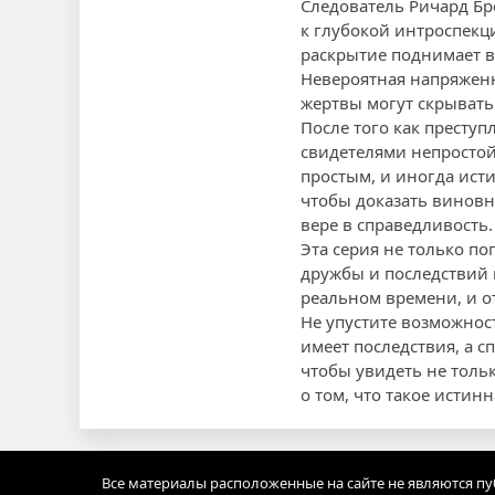
Следователь Ричард Бр
к глубокой интроспекц
раскрытие поднимает в
Невероятная напряженн
жертвы могут скрывать
После того как преступ
свидетелями непростой
простым, и иногда ист
чтобы доказать виновн
вере в справедливость.
Эта серия не только по
дружбы и последствий 
реальном времени, и о
Не упустите возможност
имеет последствия, а 
чтобы увидеть не тольк
о том, что такое истин
Все материалы расположенные на сайте не являются п