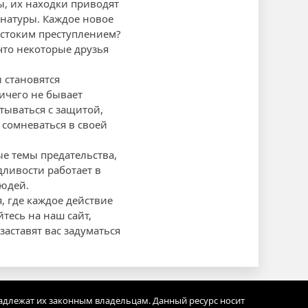
ы, их находки приводят
натуры. Каждое новое
естоким преступлением?
что некоторые друзья
и становятся
ичего не бывает
тываться с защитой,
 сомневаться в своей
ые темы предательства,
дливости работает в
людей.
, где каждое действие
тесь на наш сайт,
заставят вас задуматься
адлежат их законным владельцам. Данный ресурс носит