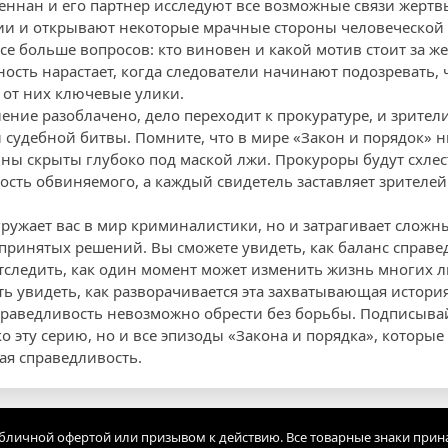
еннан и его партнер исследуют все возможные связи жертв
ии и открывают некоторые мрачные стороны человеческой 
се больше вопросов: кто виновен и какой мотив стоит за ж
ость нарастает, когда следователи начинают подозревать, 
 от них ключевые улики.
ление разоблачено, дело переходит к прокуратуре, и зрител
 судебной битвы. Помните, что в мире «Закон и порядок» н
ины скрыты глубоко под маской лжи. Прокуроры будут схлес
ость обвиняемого, а каждый свидетель заставляет зрителей
гружает вас в мир криминалистики, но и затрагивает сложн
принятых решений. Вы сможете увидеть, как баланс справе
тследить, как один момент может изменить жизнь многих 
ь увидеть, как разворачивается эта захватывающая история
справедливость невозможно обрести без борьбы. Подписывай
о эту серию, но и все эпизоды «Закона и порядка», которые 
ная справедливость.
убличной офертой или призывом к действию. Все товарные знаки прин