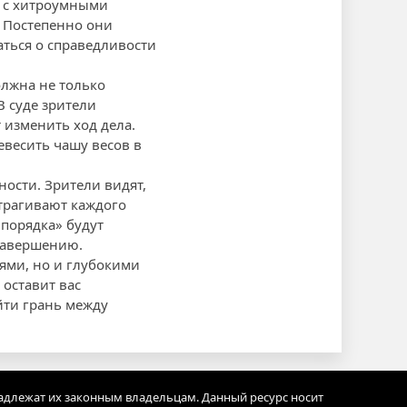
я с хитроумными
 Постепенно они
аться о справедливости
олжна не только
В суде зрители
изменить ход дела.
евесить чашу весов в
ности. Зрители видят,
атрагивают каждого
 порядка» будут
 завершению.
ями, но и глубокими
оставит вас
ейти грань между
адлежат их законным владельцам. Данный ресурс носит