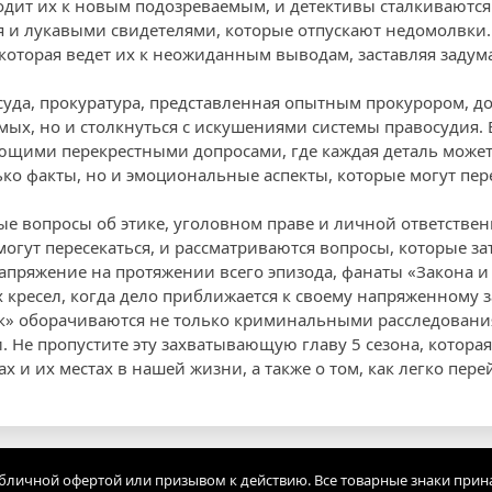
одит их к новым подозреваемым, и детективы сталкиваютс
 и лукавыми свидетелями, которые отпускают недомолвки.
 которая ведет их к неожиданным выводам, заставляя задум
 суда, прокуратура, представленная опытным прокурором, д
мых, но и столкнуться с искушениями системы правосудия. 
щими перекрестными допросами, где каждая деталь может 
ько факты, но и эмоциональные аспекты, которые могут пер
ые вопросы об этике, уголовном праве и личной ответствен
могут пересекаться, и рассматриваются вопросы, которые з
апряжение на протяжении всего эпизода, фанаты «Закона и
их кресел, когда дело приближается к своему напряженному
к» оборачиваются не только криминальными расследовани
Не пропустите эту захватывающую главу 5 сезона, которая 
х и их местах в нашей жизни, а также о том, как легко пер
убличной офертой или призывом к действию. Все товарные знаки прин