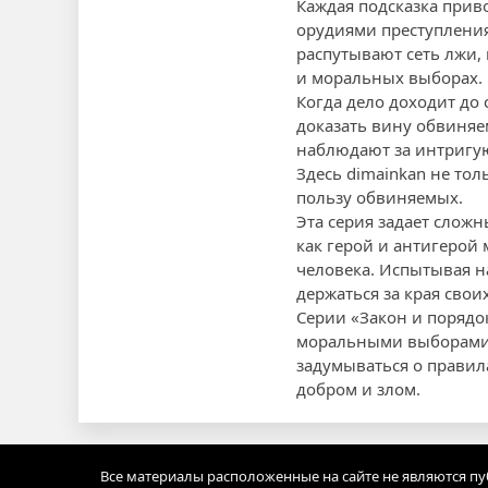
Каждая подсказка прив
орудиями преступления
распутывают сеть лжи,
и моральных выборах.
Когда дело доходит до
доказать вину обвиняе
наблюдают за интригую
Здесь dimainkan не тол
пользу обвиняемых.
Эта серия задает сложн
как герой и антигерой 
человека. Испытывая н
держаться за края сво
Серии «Закон и порядо
моральными выборами. 
задумываться о правила
добром и злом.
Все материалы расположенные на сайте не являются п