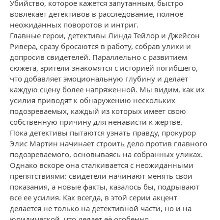
Убийство, которое кажется запутанным, быстро
вовлекает детективов в расследование, полное
неожиданных поворотов и интриг.
Главные герои, детективы Линда Тейлор и Джейсон
Ривера, сразу бросаются в работу, собрав улики и
допросив свидетелей. Параллельно с развитием
сюжета, зрители знакомятся с историей погибшего,
что добавляет эмоциональную глубину и делает
каждую сцену более напряженной. Мы видим, как их
усилия приводят к обнаружению нескольких
подозреваемых, каждый из которых имеет свою
собственную причину для ненависти к жертве.
Пока детективы пытаются узнать правду, прокурор
Элис Мартин начинает строить дело против главного
подозреваемого, основываясь на собранных уликах.
Однако вскоре она сталкивается с неожиданными
препятствиями: свидетели начинают менять свои
показания, а новые факты, казалось бы, подрывают
все ее усилия. Как всегда, в этой серии акцент
делается не только на детективной части, но и на
юридической, что делает её особенно