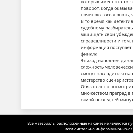
которых имеет что-то 
поворот, когда оказыва
начинают осознавать, ч
В то время как детект
судебному разбирательс
защищать свои убежден
справедливости и том, 
информация поступает 
финала.
Эпизод наполнен дин
сложность человеческ
смогут насладиться на
мастерство сценаристо
Обязательно посмотрит
множеством преград в п
самой последней мину
Все материалы расположенные на сайте не являются п
исключительно информационно-озн