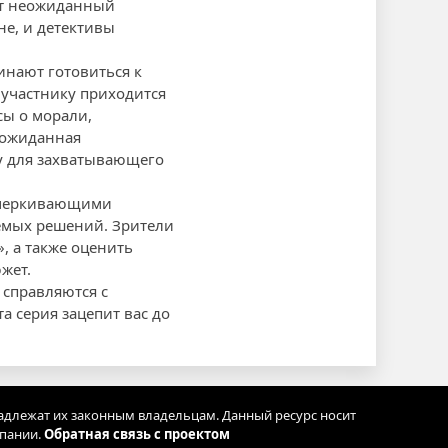
ает неожиданный
не, и детективы
инают готовиться к
 участнику приходится
сы о морали,
неожиданная
у для захватывающего
дчеркивающими
емых решений. Зрители
, а также оценить
жет.
 справляются с
а серия зацепит вас до
адлежат их законным владельцам. Данный ресурс носит
мпании.
Обратная связь с проектом