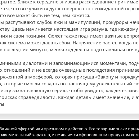
скрытое. Ближе к середине эпизода расследование приним
ется, что все улики ведут к совершенно неожиданной персо
то всё может быть не тем, чем кажется.
ивы распутывают клубок лжи и манипуляций, прокуроры нач
тву. Здесь начинается настоящая игра разума, где каждому
ия и свои позиции. Сюжет также поднимает важные вопро
как система может давать сбои. Напряжение растет, когда 
в последние минуты, меняя ход дела и подготавливая почв
амичными диалогами и запоминающимися моментами, по
их отношений и не всегда очевидные последствия принима
пряженной атмосферой, которая присуща «Закону и порядку»
в, которые смогли создать по-настоящему увлекательный сю
е эту захватывающую серию, чтобы увидеть, как детективы
оисках справедливости. Каждая деталь имеет значение, и эт
ты!
убличной офертой или призывом к действию. Все товарные знаки прин
акомительный характер, и не является официальным продуктом ко