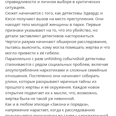
справедливости и личном выборе в критических
ситуациях.
Сюжет начинается с того, как детективы Эдвардс и
Кэсси получают вызов на место преступления. Они
находят тело молодой женщины в парке. Первые
признаки указывают на то, что это убийство, но
детали заставляют детективов насторожиться.
Чертоги разума начинают обширное расследование,
пытаясь выяснить, кому могла помешать жертва и что
могло привести к её гибели.
Параллельно с разв unfolding событийой детективы
сталкиваются с рядом социальных проблем, включая
злоупотребление наркотиками и сложные семейные
отношения. Постепенно они начинают собирать
улики, которые раскрывают мрачные тайны из
прошлого жертвы и её окружения. Каждое новое
открытие подвигает их к мысли, что, возможно,
жертва была не такой уж невинной.
Как и в любом эпизоде «Закона и порядка»,
напряжение нарастает, когда к расследованию
подключается прокуратура во главе с харизматичной